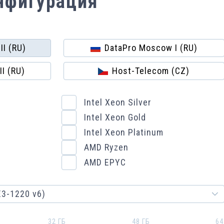
нфигурация
II (RU)
DataPro Moscow I (RU)
I (RU)
Host-Telecom (CZ)
Intel Xeon Silver
Intel Xeon Gold
Intel Xeon Platinum
AMD Ryzen
AMD EPYC
E3-1220 v6)
32 ГБ
48 ГБ
64