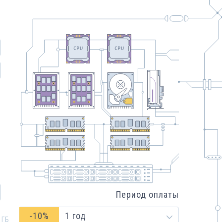
Период оплаты
-
10
%
1 год
 ГБ