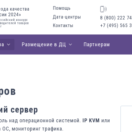
Помощь
езда качества
сии 2024»
Дата-центры
8 (800) 222 74
ссийский конкурс
водителей товаров
Контакты
+7 (495) 565 
уг
ра
Размещение в ДЦ
Партнерам
ров
ий сервер
роль над операционной системой.
IP KVM
или
а ОС, мониторинг трафика.