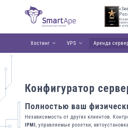
«Зв
Рос
Всеро
произ
и усл
Хостинг
VPS
Аренда серве
Конфигуратор серве
Полностью ваш физическ
Независимость от других клиентов. Конт
IPMI
, управляемые розетки, автоустановк