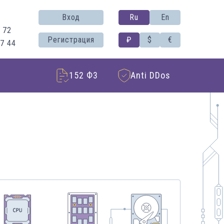
Вход
Ru
En
 72
Регистрация
₽
$
€
37 44
152 Ф3
Anti DDos