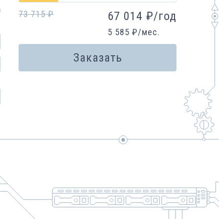
73 715
₽
67 014
₽
/
год
5 585
₽
/
мес.
Заказать