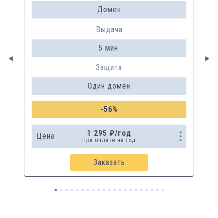
Домен
Выдача
5 мин.
Защита
Один домен
-
56
%
1 295
₽
/
год
Цена
При оплате на
год
Заказать