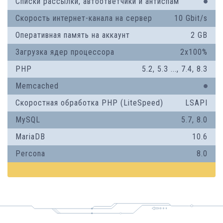
Списки рассылки, автоответчики и антиспам
Скорость интернет-канала на сервер
10 Gbit/s
Оперативная память на аккаунт
2 GB
Загрузка ядер процессора
2x100%
PHP
5.2
,
5.3
...,
7.4
,
8.3
Memcached
Скоростная обработка PHP (LiteSpeed)
LSAPI
MySQL
5.7, 8.0
MariaDB
10.6
Percona
8.0