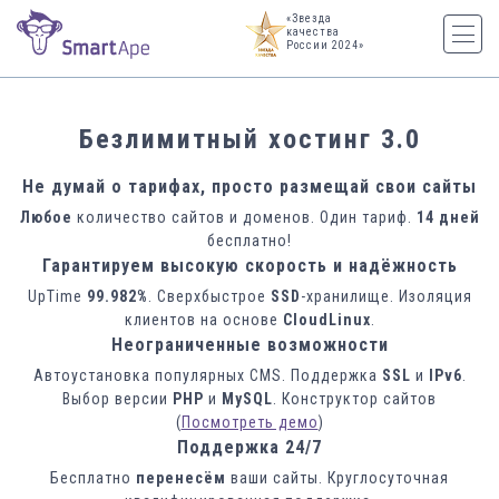
«Звезда
качества
России 2024»
Безлимитный хостинг 3.0
Не думай о тарифах, просто размещай свои сайты
Любое
количество сайтов и доменов. Один тариф.
14 дней
бесплатно!
Гарантируем высокую скорость и надёжность
UpTime
99.982%
. Сверхбыстрое
SSD
-хранилище. Изоляция
клиентов на основе
CloudLinux
.
Неограниченные возможности
Автоустановка популярных CMS. Поддержка
SSL
и
IPv6
.
Выбор версии
PHP
и
MySQL
.
Конструктор сайтов
(
Посмотреть демо
)
Поддержка 24/7
Бесплатно
перенесём
ваши сайты. Круглосуточная