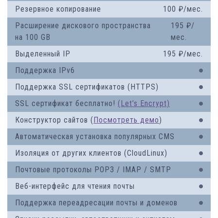
Резервное копирование
100
₽
/
мес.
Расширение дискового пространства
195
₽
/
на 100 GB
мес.
Выделенный IP
195
₽
/
мес.
Поддержка IPv6
Поддержка SSL сертификатов (HTTPS)
SSL сертификат бесплатно!
(Let’s Encrypt)
Конструктор сайтов
(
Посмотреть демо
)
Автоматическая установка популярных CMS
Изоляция от других клиентов (CloudLinux)
Почтовые протоколы POP3 / IMAP / SMTP
Веб-интерфейс для чтения почты
Поддержка переадресации почты и доменов