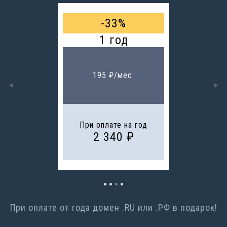
-
33
%
1 год
195
₽
/
мес.
При оплате на
год
2 340
₽
При оплате от года домен .RU или .РФ в подарок!