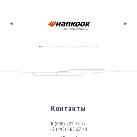
Для доменов ручных зон .am, .dj, .eu, .fm, .kz смена
DNS может занимать 2 рабочих дня.
Контакты
8 (800) 222 74 72
+7 (495) 565 37 44