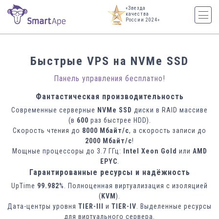
«Звезда
качества
России 2024»
Быстрые VPS на NVMe SSD
Панель управления бесплатно!
Фантастическая производительность
Современные серверные
NVMe SSD
диски в RAID массиве
(в
600
раз быстрее HDD).
Скорость чтения до
8000 Мбайт/с
, а скорость записи до
2000 Мбайт/с
!
Мощные процессоры до 3.7 ГГц:
Intel Xeon Gold
или
AMD
EPYC
.
Гарантированные ресурсы и надёжность
UpTime
99.982
%. Полноценная виртуализация с изоляцией
(
KVM
).
Дата-центры уровня
TIER-III
и
TIER-IV
. Выделенные ресурсы
для виртуального сервера.