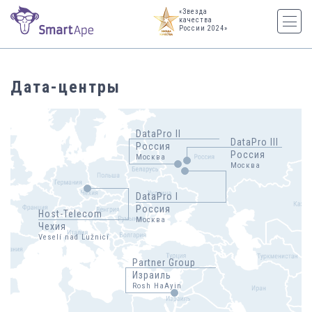
«Звезда
качества
России 2024»
Дата-центры
DataPro II
DataPro III
Россия
Россия
Москва
Москва
DataPro I
Россия
Host-Telecom
Москва
Чехия
Veselí nad Lužnicí
Partner Group
Израиль
Rosh HaAyin