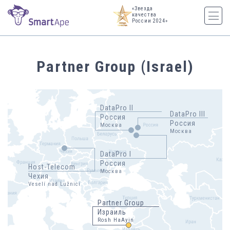
«Звезда
качества
России 2024»
Partner Group (Israel)
DataPro II
DataPro III
Россия
Россия
Москва
Москва
DataPro I
Россия
Host-Telecom
Москва
Чехия
Veselí nad Lužnicí
Partner Group
Израиль
Rosh HaAyin