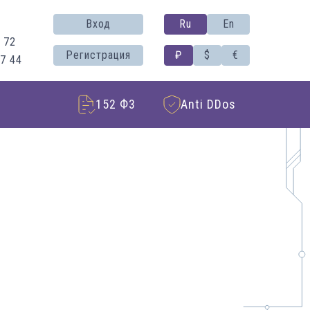
Вход
Ru
En
 72
Регистрация
₽
$
€
37 44
152 Ф3
Anti DDos