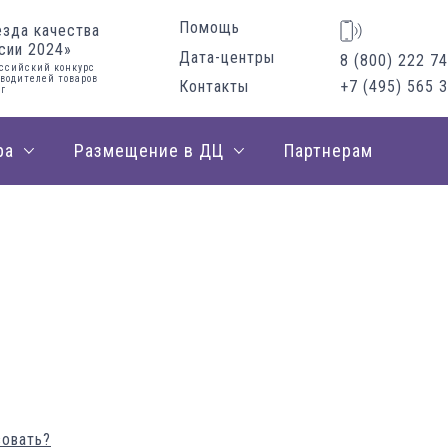
Помощь
езда качества
сии 2024»
Дата-центры
8 (800) 222 74
ссийский конкурс
водителей товаров
Контакты
+7 (495) 565 
уг
ра
Размещение в ДЦ
Партнерам
зовать?