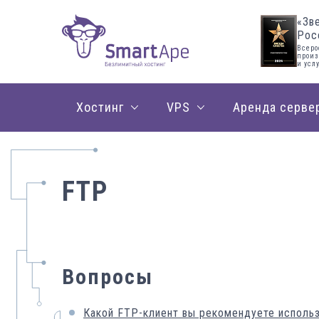
«Зв
Рос
Всеро
произ
и усл
Хостинг
VPS
Аренда серве
FTP
Вопросы
Какой FTP-клиент вы рекомендуете исполь