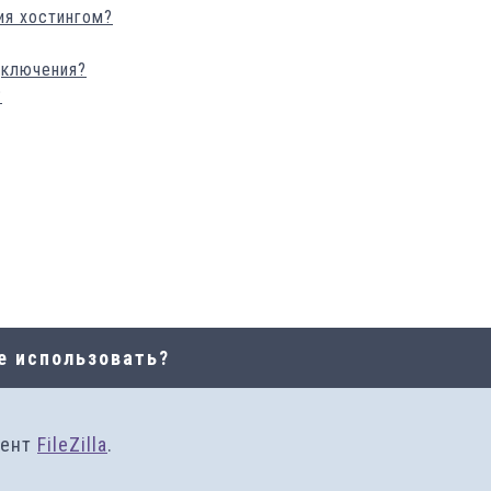
ия хостингом?
дключения?
?
е использовать?
иент
FileZilla
.